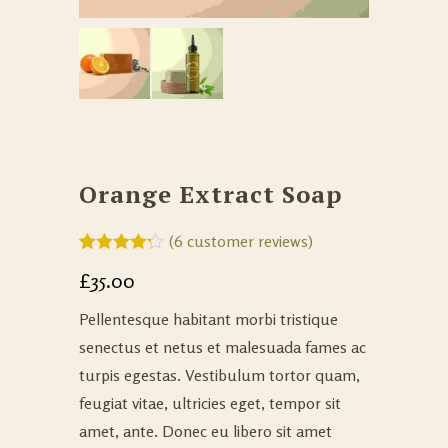
Orange Extract Soap
(
6
customer reviews)
Rated
6
4.17
£
35.00
out of 5
based on
customer
Pellentesque habitant morbi tristique
ratings
senectus et netus et malesuada fames ac
turpis egestas. Vestibulum tortor quam,
feugiat vitae, ultricies eget, tempor sit
amet, ante. Donec eu libero sit amet